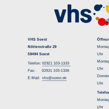
VHS Soest
Öffnun
Nöttenstraße 29
Montag
59494 Soest
Uhr
Montag
Telefon:
02921 103-1333
Uhr
Fax: 02921 103-1336
Donn
E-Mail:
vhs@soest.de
Uhr
Telefo
Monta
Uhr