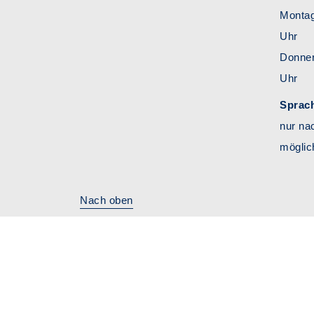
Montag
Uhr
Donn
Uhr
Sprac
nur na
möglic
Nach oben
A
A
Kontrast
A
Schriftgröße