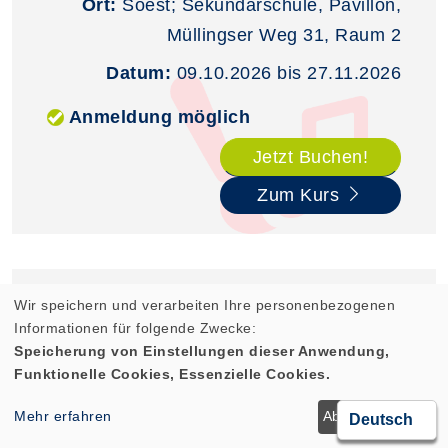
Ort:
Soest; Sekundarschule, Pavillon,
Müllingser Weg 31, Raum 2
Datum:
09.10.2026 bis 27.11.2026
Anmeldung möglich
Jetzt Buchen!
Zum Kurs
HERBSTLICHES
Wir speichern und verarbeiten Ihre personenbezogenen
Informationen für folgende Zwecke:
AQUARELLWOCHENENDE FÜR
Speicherung von Einstellungen dieser Anwendung,
ANFÄNGER/-INNEN
Funktionelle Cookies, Essenzielle Cookies.
Sie möchten die Welt der Aquarellfarben
Mehr erfahren
Ablehnen
OK
entdecken und selbst kreativ werden? In