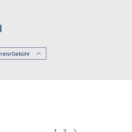
l
reis/Gebühr
1
2