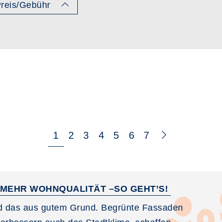
reis/Gebühr
1
2
3
4
5
6
7
MEHR WOHNQUALITÄT –SO GEHT’S!
und das aus gutem Grund. Begrünte Fassaden